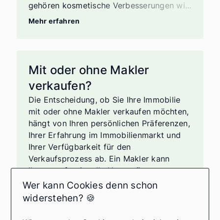
gehören kosmetische Verbesserungen wie
frische Farbe und neue Bodenbeläge,
Mehr erfahren
Modernisierung von Küche und
Badezimmer, energieeffiziente Upgrades,
Straßenansicht und
Landschaftsgestaltung, Reparaturen und
Mit oder ohne Makler
Wartung, professionelle Reinigung, Home
verkaufen?
Staging und Inspektionen. In allen Fällen
ist es ratsam, mit einem
Die Entscheidung, ob Sie Ihre Immobilie
Immobilienexperten zu sprechen, um die
mit oder ohne Makler verkaufen möchten,
besten Optionen für Ihren spezifischen
hängt von Ihren persönlichen Präferenzen,
Fall zu ermitteln und den Return on
Ihrer Erfahrung im Immobilienmarkt und
Investment zu maximieren.
Ihrer Verfügbarkeit für den
Verkaufsprozess ab. Ein Makler kann
Ihnen professionelle Unterstützung,
Marktkenntnisse, Zeitersparnis und
Wer kann Cookies denn schon
Zugang zu professionellen Netzwerken
widerstehen? 🍪
bieten. Letztendlich sollten Sie die Vor-
und Nachteile abwägen und die Option