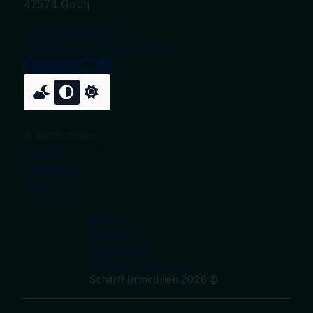
47574 Goch
+49 2823 890 27 11
info@scharff-immobilien.de
Nach oben
Finden
Verkaufen
Bewerten
Kontakt
Impressum
Datenschutz
Cookie-Einstellungen
Scharff Immobilien 2026