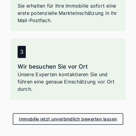
Stärken Sie Ihre Position bei
Sie erhalten für Ihre Immobilie sofort eine
Preisverhandlungen mit Käufern.
erste potenzielle Markteinschätzung in Ihr
Mail-Postfach.
Vermeidung von Fehlverkäufen
Verhindern Sie, dass Sie Ihre
Immobilie unter Wert verkaufen.
Angaben zu Ihrer Immobilie
Wir besuchen Sie vor Ort
Unsere Experten kontaktieren Sie und
Art der Immobilie
führen eine genaue Einschätzung vor Ort
durch.
Baujahr
Immobilie jetzt unverbindlich bewerten lassen
renovierungsbedürftig