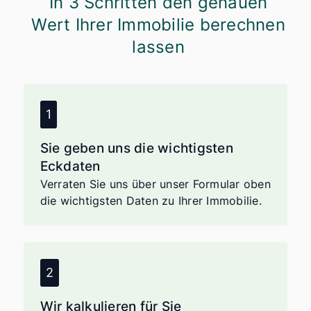
In 3 Schritten den genauen
Wert Ihrer Immobilie berechnen
IMMOBILIENVERKAUF MIT MAXIMALEM
GEWINN
lassen
Was ist meine Immobilie wirklich
wert? Jetzt kostenlos bewerten
lassen!
Füllen Sie einfach das Formular aus – wir
melden uns umgehend, um ein erstes
kostenloses Kennenlerngespräch zu
Sie geben uns die wichtigsten
vereinbaren und gemeinsam Ihre Optionen
Eckdaten
zu besprechen.
Verraten Sie uns über unser Formular oben
die wichtigsten Daten zu Ihrer Immobilie.
Realistischer Preis
Ermitteln Sie einen
marktgerechten Preis für einen
schnellen Verkauf zum besten
Preis.
Wir kalkulieren für Sie
Verhandlungsbasis