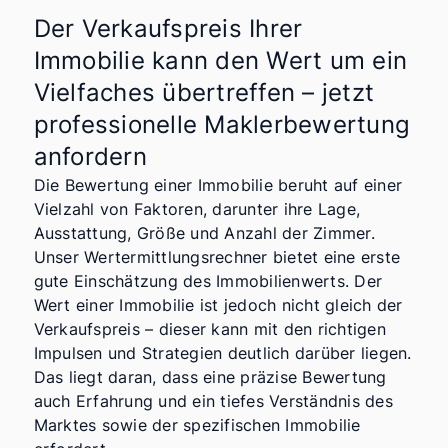
Der Verkaufspreis Ihrer
gepflegt
Immobilie kann den Wert um ein
saniert
Vielfaches übertreffen – jetzt
Neubau
professionelle Maklerbewertung
Bin mir nicht sicher
anfordern
PLZ
Die Bewertung einer Immobilie beruht auf einer
Vielzahl von Faktoren, darunter ihre Lage,
Ausstattung, Größe und Anzahl der Zimmer.
Unser Wertermittlungsrechner bietet eine erste
Ort und Ortsteil
gute Einschätzung des Immobilienwerts. Der
Wert einer Immobilie ist jedoch nicht gleich der
Verkaufspreis – dieser kann mit den richtigen
Impulsen und Strategien deutlich darüber liegen.
(optional) Wollen Sie uns noch etwas zur
Das liegt daran, dass eine präzise Bewertung
Immobilie mitteilen?
auch Erfahrung und ein tiefes Verständnis des
Marktes sowie der spezifischen Immobilie