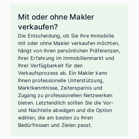
Straßenansicht und
Landschaftsgestaltung, Reparaturen und
Mit oder ohne Makler
Wartung, professionelle Reinigung, Home
verkaufen?
Staging und Inspektionen. In allen Fällen
ist es ratsam, mit einem
Die Entscheidung, ob Sie Ihre Immobilie
Immobilienexperten zu sprechen, um die
mit oder ohne Makler verkaufen möchten,
besten Optionen für Ihren spezifischen
hängt von Ihren persönlichen Präferenzen,
Fall zu ermitteln und den Return on
Ihrer Erfahrung im Immobilienmarkt und
Investment zu maximieren.
Ihrer Verfügbarkeit für den
Verkaufsprozess ab. Ein Makler kann
Ihnen professionelle Unterstützung,
Marktkenntnisse, Zeitersparnis und
Zugang zu professionellen Netzwerken
bieten. Letztendlich sollten Sie die Vor-
und Nachteile abwägen und die Option
wählen, die am besten zu Ihren
Bedürfnissen und Zielen passt.