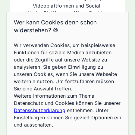
Videoplattformen und Social-
Media-Plattformen. Wenn Cookies
von externen Medien akzeptiert
Wer kann Cookies denn schon
werden, bedarf der Zugriff auf
widerstehen? 🍪
diese Inhalte keiner manuellen
Zustimmung mehr
Wir verwenden Cookies, um beispielsweise
Ich stimme zu
Funktionen für soziale Medien anzubieten
oder die Zugriffe auf unsere Website zu
analysieren. Sie geben Einwilligung zu
unseren Cookies, wenn Sie unsere Webseite
Wir wurden ausgezeichnet:
weiterhin nutzen. Um fortzufahren müssen
Alle ansehen
Sie eine Auswahl treffen.
Weitere Informationen zum Thema
Datenschutz und Cookies können Sie unserer
Datenschutzerklärung
entnehmen. Unter
Einstellungen können Sie gezielt Optionen ein
und ausschalten.