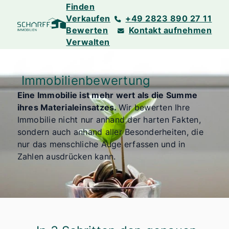
Finden
Verkaufen
+49 2823 890 27 11
Bewerten
Kontakt aufnehmen
Verwalten
Immobilienbewertung
Eine Immobilie ist mehr wert als die Summe
ihres Materialeinsatzes.
Wir bewerten Ihre
Immobilie nicht nur anhand der harten Fakten,
sondern auch anhand aller Besonderheiten, die
nur das menschliche Auge erfassen und in
Zahlen ausdrücken kann.