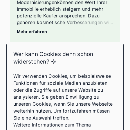
Modernisierungenkönnen den Wert Ihrer
Immobilie erheblich steigern und mehr
potenzielle Käufer ansprechen. Dazu
gehören kosmetische Verbesserungen wie
frische Farbe und neue Bodenbeläge,
Mehr erfahren
Modernisierung von Küche und
Badezimmer, energieeffiziente Upgrades,
Straßenansicht und
Wer kann Cookies denn schon
Landschaftsgestaltung, Reparaturen und
Mit oder ohne Makler
widerstehen? 🍪
Wartung, professionelle Reinigung, Home
verkaufen?
Staging und Inspektionen. In allen Fällen
ist es ratsam, mit einem
Wir verwenden Cookies, um beispielsweise
Die Entscheidung, ob Sie Ihre Immobilie
Immobilienexperten zu sprechen, um die
Funktionen für soziale Medien anzubieten
mit oder ohne Makler verkaufen möchten,
besten Optionen für Ihren spezifischen
oder die Zugriffe auf unsere Website zu
hängt von Ihren persönlichen Präferenzen,
Fall zu ermitteln und den Return on
analysieren. Sie geben Einwilligung zu
Ihrer Erfahrung im Immobilienmarkt und
Investment zu maximieren.
unseren Cookies, wenn Sie unsere Webseite
Ihrer Verfügbarkeit für den
weiterhin nutzen. Um fortzufahren müssen
Verkaufsprozess ab. Ein Makler kann
Sie eine Auswahl treffen.
Ihnen professionelle Unterstützung,
Weitere Informationen zum Thema
Marktkenntnisse, Zeitersparnis und