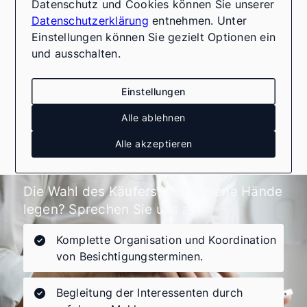
Datenschutz und Cookies können Sie unserer
Zugang zu professionellen Netzwerken
Datenschutzerklärung
entnehmen. Unter
bieten. Letztendlich sollten Sie die Vor-
Einstellungen können Sie gezielt Optionen ein
und Nachteile abwägen und die Option
und ausschalten.
wählen, die am besten zu Ihren
Bedürfnissen und Zielen passt.
Einstellungen
Alle ablehnen
Alle akzeptieren
Die Wahl des Käufers in erfahrene Hände
legen? Sprechen Sie uns an.
Komplette Organisation und Koordination
von Besichtigungsterminen.
Begleitung der Interessenten durch