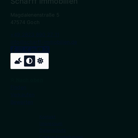
Scharff Immobilien
Magdalenenstraße 5
47574 Goch
+49 2823 890 27 11
info@scharff-immobilien.de
Nach oben
Finden
Verkaufen
Bewerten
Kontakt
Impressum
Datenschutz
Cookie-Einstellungen